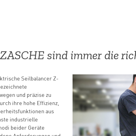
 ZASCHE sind immer die ric
trische Seilbalancer Z-
gezeichnete
wegen und präzise zu
urch ihre hohe Effizienz,
herheitsfunktionen aus
ste industrielle
modi beider Geräte
edene Anforderungen und