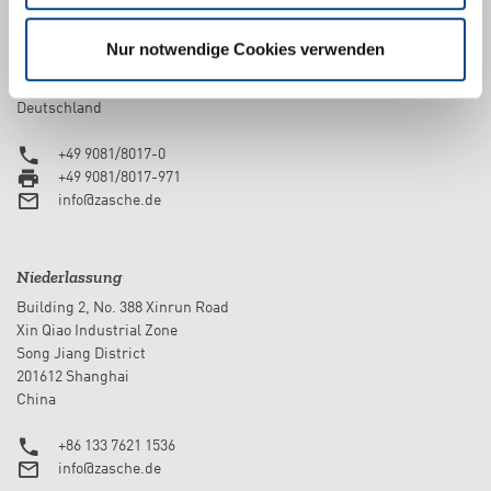
Hauptsitz
Nur notwendige Cookies verwenden
Markham-Strasse 13
D-86720 Nördlingen
Deutschland
+49 9081/8017-0
+49 9081/8017-971
info@zasche.de
Niederlassung
Building 2, No. 388 Xinrun Road
Xin Qiao Industrial Zone
Song Jiang District
201612 Shanghai
China
+86 133 7621 1536
info@zasche.de