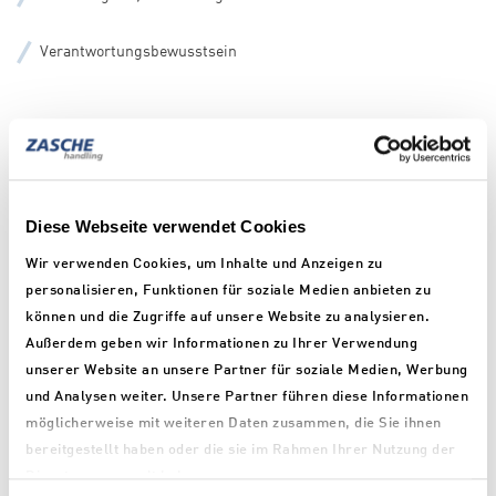
Verantwortungsbewusstsein
Ausbildungsdauer:
3,5 Jahre in Betrieb und Berufsschule
Diese Webseite verwendet Cookies
Wir verwenden Cookies, um Inhalte und Anzeigen zu
Bewerbung:
personalisieren, Funktionen für soziale Medien anbieten zu
können und die Zugriffe auf unsere Website zu analysieren.
Anschreiben
Außerdem geben wir Informationen zu Ihrer Verwendung
unserer Website an unsere Partner für soziale Medien, Werbung
Tabellarischer Lebenslauf
und Analysen weiter. Unsere Partner führen diese Informationen
möglicherweise mit weiteren Daten zusammen, die Sie ihnen
bereitgestellt haben oder die sie im Rahmen Ihrer Nutzung der
Lichtbild
Dienste gesammelt haben.