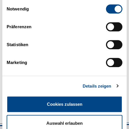
Zeugniskopien
Einwilligungsauswahl
Notwendig
Bewirb dich jetzt und sende deine Bewerbungsunterlagen
Präferenzen
(Anschreiben, Lebenslauf, Zeugnisse im PDF-Format) per E-Mail an
bewerbung@zasche.de
oder per Post an:
Statistiken
Zasche Handling GmbH Ansprechpartner
Personalabteilung Herr Johann Bissinger
Marketing
Markham Straße 13 Tel. +49 9081 8017 - 0
86720 Nördlingen
Details zeigen
Wir freuen uns darauf, dich kennenzulernen!
Cookies zulassen
Auswahl erlauben