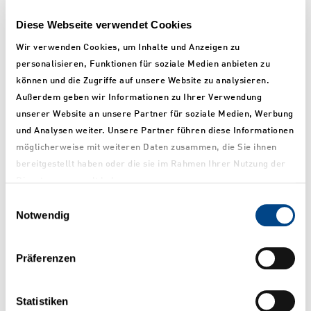
Anlagenbau, sind aufgrund ihrer Ausbildung qualifiziert für die
Diese Webseite verwendet Cookies
verschiedensten Tätigkeiten in den Bereichen Fertigung,
Instandhaltung und Wartung von Maschinen, Baugruppen und
Wir verwenden Cookies, um Inhalte und Anzeigen zu
technischen Systemen.
personalisieren, Funktionen für soziale Medien anbieten zu
können und die Zugriffe auf unsere Website zu analysieren.
Außerdem geben wir Informationen zu Ihrer Verwendung
unserer Website an unsere Partner für soziale Medien, Werbung
Zu unserer Stellenanzeige
und Analysen weiter. Unsere Partner führen diese Informationen
möglicherweise mit weiteren Daten zusammen, die Sie ihnen
bereitgestellt haben oder die sie im Rahmen Ihrer Nutzung der
Dienste gesammelt haben.
Technischer Produktdesigner (m/w/d)
Einwilligungsauswahl
Notwendig
Technischer Produktdesigner, Fachrichtung Maschinen- und
Anlagenkonstruktion, erstellen und modifizieren 2D & 3D-
Präferenzen
Datensätze und Dokumentationen für Bauteile und Baugruppen
auf der Grundlage von gestalterischen und technischen
Vorgaben.
Statistiken