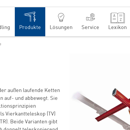
ling
Produkte
Lösungen
Service
Lexikon
e
er außen laufende Ketten
n auf- und abbewegt. Sie
tionsprinzipien
als Vierkantteleskop (TV)
TR). Beide Varianten gibt
h doppelt teleskopierend.