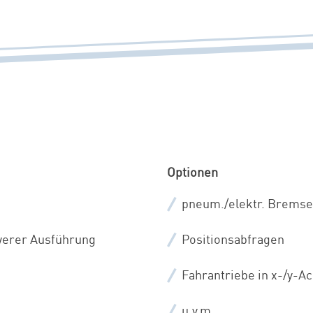
Optionen
pneum./elektr. Brems
werer Ausführung
Positionsabfragen
Fahrantriebe in x-/y-A
u.v.m.