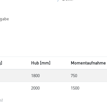
igabe
g]
Hub [mm]
Momentaufnahme L
1800
750
2000
1500
h!