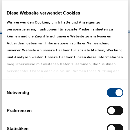
unverlangten Zusendung von Werbeinformationen, z. B. durch
Spam-Mails, vor. Quelle:
Disclaimer-Muster
Diese Webseite verwendet Cookies
Wir verwenden Cookies, um Inhalte und Anzeigen zu
personalisieren, Funktionen für soziale Medien anbieten zu
können und die Zugriffe auf unsere Website zu analysieren.
Außerdem geben wir Informationen zu Ihrer Verwendung
Hauptsitz
unserer Website an unsere Partner für soziale Medien, Werbung
Markham-Strasse 13
und Analysen weiter. Unsere Partner führen diese Informationen
D-86720 Nördlingen
möglicherweise mit weiteren Daten zusammen, die Sie ihnen
Deutschland
bereitgestellt haben oder die sie im Rahmen Ihrer Nutzung der
+49 9081/8017-0
Dienste gesammelt haben.
+49 9081/8017-971
Einwilligungsauswahl
info@zasche.de
Notwendig
Niederlassung
Präferenzen
Building 2, No. 388 Xinrun Road
Xin Qiao Industrial Zone
Statistiken