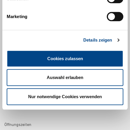
Song Jiang District
201612 Shanghai
China
Marketing
+86 133 7621 1536
info@zasche.de
Details zeigen
Mitglied der Accuron Group
Cookies zulassen
Accuron Industrial Technologies
zur Website
Auswahl erlauben
Folgen Sie uns!
Nur notwendige Cookies verwenden
Öffnungszeiten